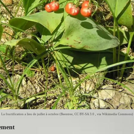
La fructification a lieu de juillet à octobre (Beentree,
CC BY-SA 3.0
, via Wikimedia Commons)
ement