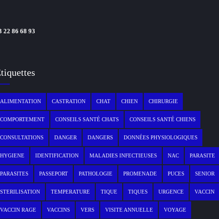
3 22 86 68 93
tiquettes
ALIMENTATION
CASTRATION
CHAT
CHIEN
CHIRURGIE
COMPORTEMENT
CONSEILS SANTÉ CHATS
CONSEILS SANTÉ CHIENS
CONSULTATIONS
DANGER
DANGERS
DONNÉES PHYSIOLOGIQUES
HYGIENE
IDENTIFICATION
MALADIES INFECTIEUSES
NAC
PARASITE
PARASITES
PASSEPORT
PATHOLOGIE
PROMENADE
PUCES
SENIOR
STERILISATION
TEMPERATURE
TIQUE
TIQUES
URGENCE
VACCIN
VACCIN RAGE
VACCINS
VERS
VISITE ANNUELLE
VOYAGE