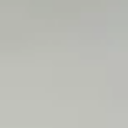
25/06/2019
chats
soins
0
Dangers mortels pour le chat
Lisez attentivement ce paragraphe. Il peut vous éviter la perte prématurée
de votre compagnon.
CONTINUE READING