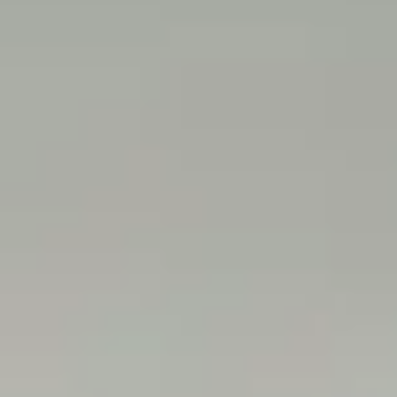
25/06/2019
chats
soins
0
Identification du chat
L'identification, électronique des chats est obligatoire. Elle vous permet en
plus de retrouver votre compagnon en cas de perte et de fugue.
CONTINUE READING