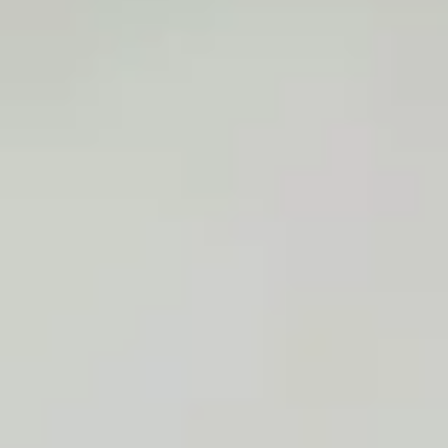
25/06/2019
chats
soins
0
Maladies infectieuses du chat
Quel que soit le mode de vie de votre chat, il devra être protégé contre
certaines maladies infectieuses, dont certaines sont incurables et mortelles.
CONTINUE READING