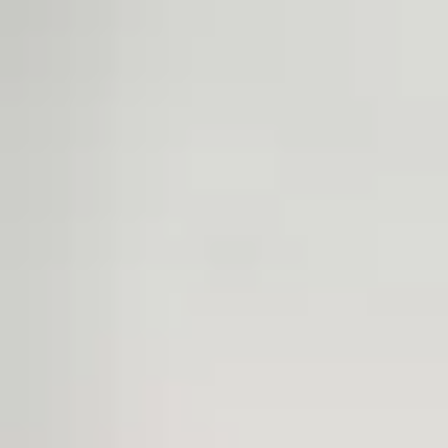
25/06/2019
chats
soins
0
Alimentation du chat
« Que ton aliment soit ton seul médicament » (Hippocrate). Est-il besoin de
le rappeler ? Une bonne alimentation est la base d’une vie en bonne santé.
Le chat est un carnivore strict, ce qui signifie que la viande et les
nutriments uniquement trouvés dans celle-ci sont essentiels pour sa survie.
CONTINUE READING