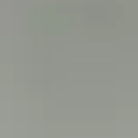
25/06/2019
chats
soins
0
Quelques données physiologiques
du chat
Afin de mieux évaluer l'état de votre compagnon, voici quelques données
physiologiques à connaître...
CONTINUE READING