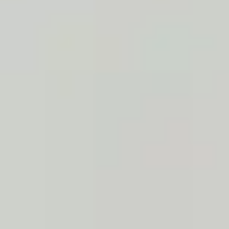
25/06/2019
chats
soins
0
Stérilisation du chat
En faisant stériliser votre animal, vous ferez beaucoup plus que contrôler la
population. Vous limiterez de nombreux risques qui peuvent nuire à sa
santé, à votre confort et à sa durée de vie.
CONTINUE READING