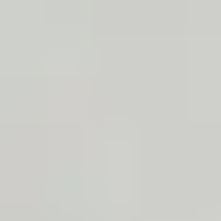
25/06/2019
chats
soins
0
Hygiène du chat
Les chats sont connus pour être des animaux très propres, qui font eux-
mêmes leur toilette. Néanmoins les propriétaires responsables doivent être