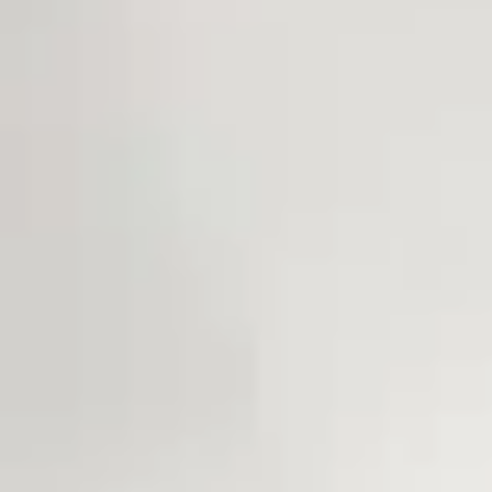
25/06/2019
chats
soins
Parasites du chat
Les chats sont tous sujets à l’infestation par les parasites internes et
externes. Quelle que soit l’attention et les mesures d’hygiène que vous
observez, seule une lutte avec des produits spécifiques est efficace.
CONTINUE READING