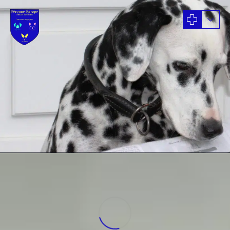
News
LES ACTUALITÉS
de la C
Vétérinaire
Péronne Europ