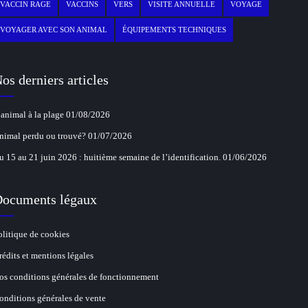
VACCIN RAGE
VACCINS
VERS
VISITE ANNUELLE
VOYAGE
VOYAGER AVEC SON ANIMAL
ÉQUIPEMENTS TECHNIQUES
os derniers articles
’animal à la plage
01/08/2026
nimal perdu ou trouvé?
01/07/2026
u 15 au 21 juin 2026 : huitième semaine de l’identification.
01/06/2026
ocuments légaux
olitique de cookies
rédits et mentions légales
os conditions générales de fonctionnement
onditions générales de vente