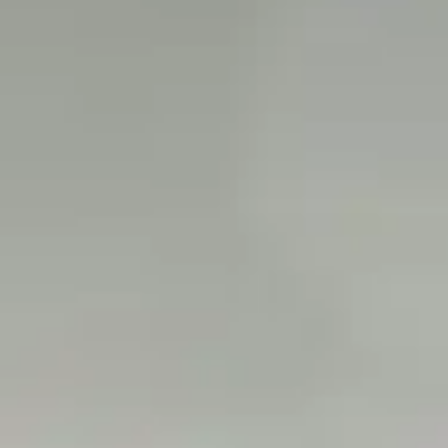
24/08/2025
actualités
La dermatite atopique
La dermatite atopique, parfois appelée « eczéma du chien », est une
maladie inflammatoire chronique de la peau du chien. Elle est causée par
des allergies à des substances présentes dans l'environnement...
CONTINUE READING