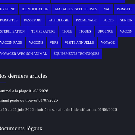
HYGIENE
IDENTIFICATION
MALADIES INFECTIEUSES
NAC
PARASITE
PARASITES
PASSEPORT
PATHOLOGIE
PROMENADE
PUCES
SENIOR
STERILISATION
TEMPERATURE
TIQUE
TIQUES
URGENCE
VACCIN
VACCIN RAGE
VACCINS
VERS
VISITE ANNUELLE
VOYAGE
VOYAGER AVEC SON ANIMAL
ÉQUIPEMENTS TECHNIQUES
os derniers articles
’animal à la plage
01/08/2026
nimal perdu ou trouvé?
01/07/2026
u 15 au 21 juin 2026 : huitième semaine de l’identification.
01/06/2026
ocuments légaux