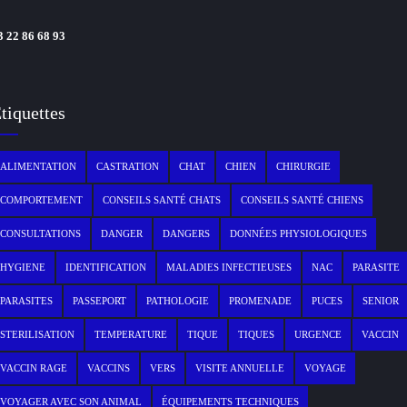
3 22 86 68 93
tiquettes
ALIMENTATION
CASTRATION
CHAT
CHIEN
CHIRURGIE
COMPORTEMENT
CONSEILS SANTÉ CHATS
CONSEILS SANTÉ CHIENS
CONSULTATIONS
DANGER
DANGERS
DONNÉES PHYSIOLOGIQUES
HYGIENE
IDENTIFICATION
MALADIES INFECTIEUSES
NAC
PARASITE
PARASITES
PASSEPORT
PATHOLOGIE
PROMENADE
PUCES
SENIOR
STERILISATION
TEMPERATURE
TIQUE
TIQUES
URGENCE
VACCIN
VACCIN RAGE
VACCINS
VERS
VISITE ANNUELLE
VOYAGE
VOYAGER AVEC SON ANIMAL
ÉQUIPEMENTS TECHNIQUES