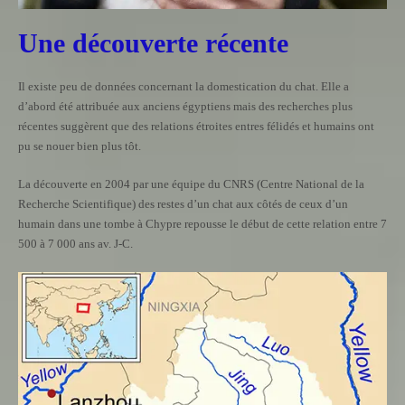
Une découverte récente
Il existe peu de données concernant la domestication du chat. Elle a
d’abord été attribuée aux anciens égyptiens mais des recherches plus
récentes suggèrent que des relations étroites entres félidés et humains ont
pu se nouer bien plus tôt.
La découverte en 2004 par une équipe du CNRS (Centre National de la
Recherche Scientifique) des restes d’un chat aux côtés de ceux d’un
humain dans une tombe à Chypre repousse le début de cette relation entre 7
500 à 7 000 ans av. J-C.