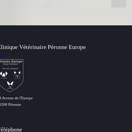
linique Vétérinaire Péronne Europe
9 Avenue de l'Europe
0200 Péronne
éléphone