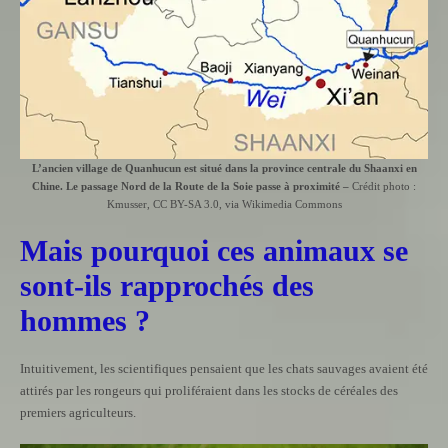
L’ancien village de Quanhucun est situé dans la province centrale du Shaanxi en
Chine. Le passage Nord de la Route de la Soie passe à proximité –
Crédit photo :
Kmusser
,
CC BY-SA 3.0
, via Wikimedia Commons
Mais pourquoi ces animaux se
sont-ils rapprochés des
hommes ?
Intuitivement, les scientifiques pensaient que les chats sauvages avaient été
attirés par les rongeurs qui proliféraient dans les stocks de céréales des
premiers agriculteurs.