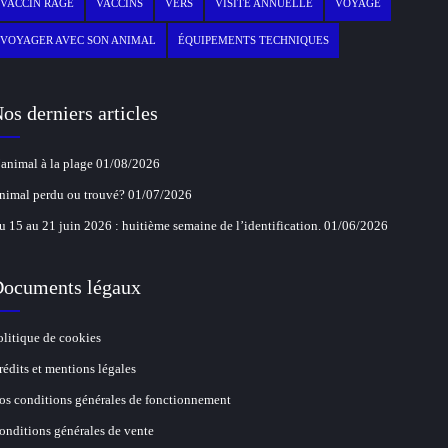
VACCIN RAGE
VACCINS
VERS
VISITE ANNUELLE
VOYAGE
VOYAGER AVEC SON ANIMAL
ÉQUIPEMENTS TECHNIQUES
os derniers articles
’animal à la plage
01/08/2026
nimal perdu ou trouvé?
01/07/2026
u 15 au 21 juin 2026 : huitième semaine de l’identification.
01/06/2026
ocuments légaux
olitique de cookies
rédits et mentions légales
os conditions générales de fonctionnement
onditions générales de vente