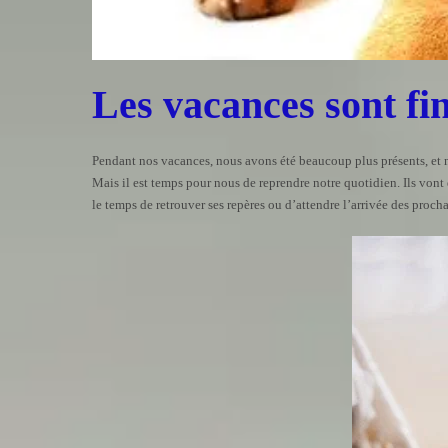
Les vacances sont fin
Pendant nos vacances, nous avons été beaucoup plus présents, et 
Mais il est temps pour nous de reprendre notre quotidien. Ils von
le temps de retrouver ses repères ou d’attendre l’arrivée des proch