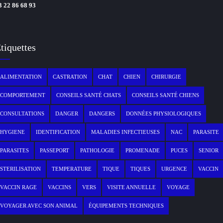
3 22 86 68 93
tiquettes
ALIMENTATION
CASTRATION
CHAT
CHIEN
CHIRURGIE
COMPORTEMENT
CONSEILS SANTÉ CHATS
CONSEILS SANTÉ CHIENS
CONSULTATIONS
DANGER
DANGERS
DONNÉES PHYSIOLOGIQUES
HYGIENE
IDENTIFICATION
MALADIES INFECTIEUSES
NAC
PARASITE
PARASITES
PASSEPORT
PATHOLOGIE
PROMENADE
PUCES
SENIOR
STERILISATION
TEMPERATURE
TIQUE
TIQUES
URGENCE
VACCIN
VACCIN RAGE
VACCINS
VERS
VISITE ANNUELLE
VOYAGE
VOYAGER AVEC SON ANIMAL
ÉQUIPEMENTS TECHNIQUES