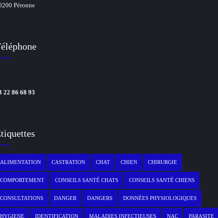
0200 Péronne
éléphone
3 22 86 68 93
tiquettes
ALIMENTATION
CASTRATION
CHAT
CHIEN
CHIRURGIE
COMPORTEMENT
CONSEILS SANTÉ CHATS
CONSEILS SANTÉ CHIENS
CONSULTATIONS
DANGER
DANGERS
DONNÉES PHYSIOLOGIQUES
HYGIENE
IDENTIFICATION
MALADIES INFECTIEUSES
NAC
PARASITE