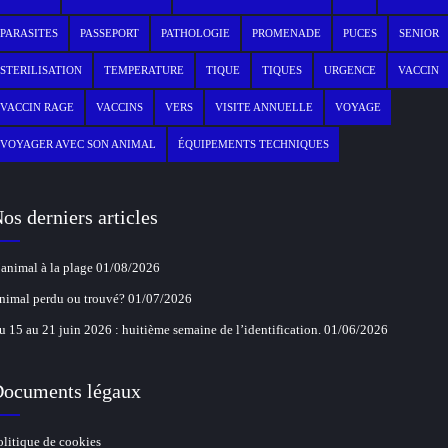
PARASITES
PASSEPORT
PATHOLOGIE
PROMENADE
PUCES
SENIOR
STERILISATION
TEMPERATURE
TIQUE
TIQUES
URGENCE
VACCIN
VACCIN RAGE
VACCINS
VERS
VISITE ANNUELLE
VOYAGE
VOYAGER AVEC SON ANIMAL
ÉQUIPEMENTS TECHNIQUES
os derniers articles
’animal à la plage
01/08/2026
nimal perdu ou trouvé?
01/07/2026
u 15 au 21 juin 2026 : huitième semaine de l’identification.
01/06/2026
ocuments légaux
olitique de cookies