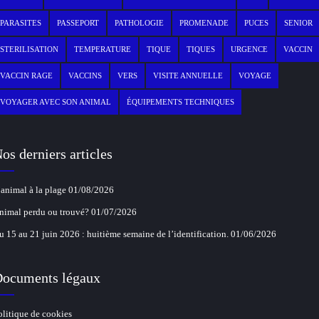
PARASITES
PASSEPORT
PATHOLOGIE
PROMENADE
PUCES
SENIOR
STERILISATION
TEMPERATURE
TIQUE
TIQUES
URGENCE
VACCIN
VACCIN RAGE
VACCINS
VERS
VISITE ANNUELLE
VOYAGE
VOYAGER AVEC SON ANIMAL
ÉQUIPEMENTS TECHNIQUES
os derniers articles
’animal à la plage
01/08/2026
nimal perdu ou trouvé?
01/07/2026
u 15 au 21 juin 2026 : huitième semaine de l’identification.
01/06/2026
ocuments légaux
olitique de cookies