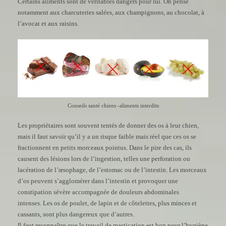
Certains aliments sont de véritables dangers pour lui. On pense
notamment aux charcuteries salées, aux champignons, au chocolat, à
l’avocat et aux raisins.
Conseils santé chiens -aliments interdits
Les propriétaires sont souvent tentés de donner des os à leur chien,
mais il faut savoir qu’il y a un risque faible mais réel que ces os se
fractionnent en petits morceaux pointus. Dans le pire des cas, ils
causent des lésions lors de l’ingestion, telles une perforation ou
lacération de l’œsophage, de l’estomac ou de l’intestin. Les morceaux
d’os peuvent s’agglomérer dans l’intestin et provoquer une
constipation sévère accompagnée de douleurs abdominales
intenses. Les os de poulet, de lapin et de côtelettes, plus minces et
cassants, sont plus dangereux que d’autres.
Il faut reconnaître que le travail de mastication est bon pour l’hygiène