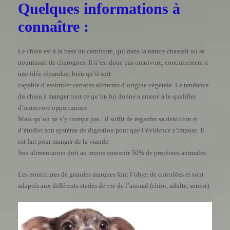
Quelques informations à
connaître :
Le chien est à la base un carnivore, qui dans la nature chassait ou se
nourrissait de charognes. Il n’est donc pas omnivore, contrairement à
une idée répandue, bien qu’il soit
capable d’assimiler certains aliments d’origine végétale. Le tendance
du chien à manger tout ce qu’on lui donne a amené à le qualifier
d’omnivore opportuniste.
Mais qu’on ne s’y trompe pas : il suffit de regarder sa dentition et
d’étudier son système de digestion pour que l’évidence s’impose. Il
est fait pour manger de la viande.
Son alimentation doit au moins contenir 50% de protéines animales.
Les nourritures de grandes marques font l’objet de contrôles et sont
adaptés aux différents stades de vie de l’animal (chiot, adulte, senior).