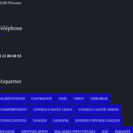
0200 Péronne
éléphone
3 22 86 68 93
tiquettes
ALIMENTATION
CASTRATION
CHAT
CHIEN
CHIRURGIE
COMPORTEMENT
CONSEILS SANTÉ CHATS
CONSEILS SANTÉ CHIENS
CONSULTATIONS
DANGER
DANGERS
DONNÉES PHYSIOLOGIQUES
HYGIENE
IDENTIFICATION
MALADIES INFECTIEUSES
NAC
PARASITE