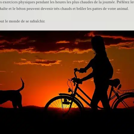
xercices physiques pendant les heures les plus chaudes de la journée. Préférez les s
halte et le béton peuvent devenir très chauds et brûler les pattes de votre animal.
t le monde de se rafraîchir.