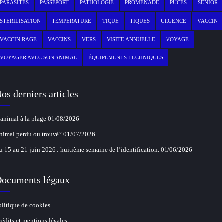
PARASITES
PASSEPORT
PATHOLOGIE
PROMENADE
PUCES
SENIOR
STERILISATION
TEMPERATURE
TIQUE
TIQUES
URGENCE
VACCIN
VACCIN RAGE
VACCINS
VERS
VISITE ANNUELLE
VOYAGE
VOYAGER AVEC SON ANIMAL
ÉQUIPEMENTS TECHNIQUES
os derniers articles
’animal à la plage
01/08/2026
nimal perdu ou trouvé?
01/07/2026
u 15 au 21 juin 2026 : huitième semaine de l’identification.
01/06/2026
ocuments légaux
olitique de cookies
rédits et mentions légales