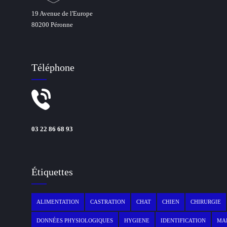
19 Avenue de l'Europe
80200 Péronne
Téléphone
03 22 86 68 93
Étiquettes
ALIMENTATION
CASTRATION
CHAT
CHIEN
CHIRURGIE
DONNÉES PHYSIOLOGIQUES
HYGIENE
IDENTIFICATION
MAL