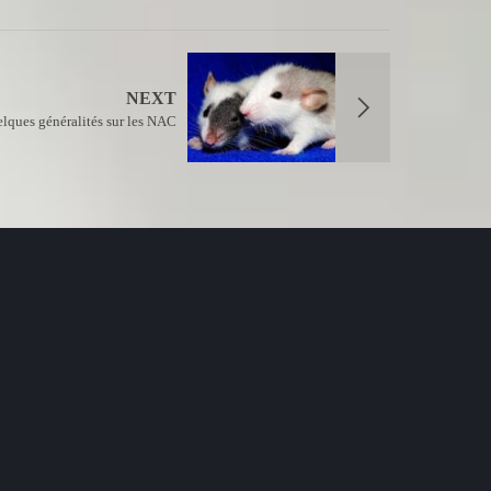
NEXT
lques généralités sur les NAC