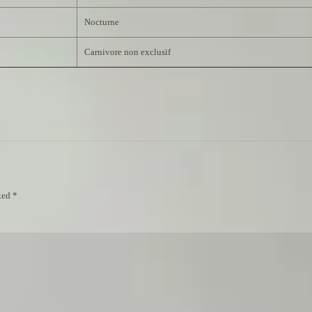
Nocturne
Carnivore non exclusif
ked *