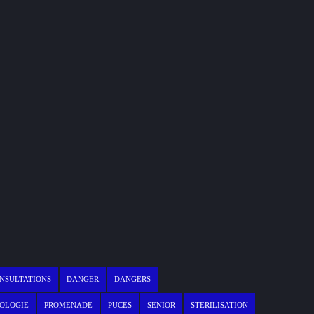
NSULTATIONS
DANGER
DANGERS
OLOGIE
PROMENADE
PUCES
SENIOR
STERILISATION