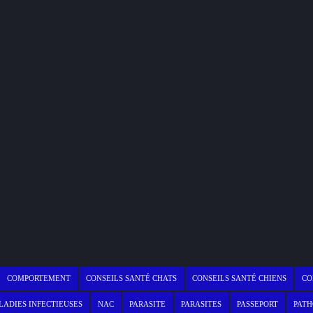
COMPORTEMENT
CONSEILS SANTÉ CHATS
CONSEILS SANTÉ CHIENS
CO
ADIES INFECTIEUSES
NAC
PARASITE
PARASITES
PASSEPORT
PATH