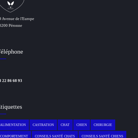
9 Avenue de l'Europe
0200 Péronne
éléphone
3 22 86 68 93
tiquettes
ALIMENTATION
CASTRATION
CHAT
CHIEN
CHIRURGIE
COMPORTEMENT
CONSEILS SANTÉ CHATS
CONSEILS SANTÉ CHIENS