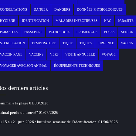
CONSULTATIONS
DANGER
DANGERS
DONNÉES PHYSIOLOGIQUES
HYGIENE
IDENTIFICATION
MALADIES INFECTIEUSES
NAC
PARASITE
PARASITES
PASSEPORT
PATHOLOGIE
PROMENADE
PUCES
SENIOR
STERILISATION
TEMPERATURE
TIQUE
TIQUES
URGENCE
VACCIN
VACCIN RAGE
VACCINS
VERS
VISITE ANNUELLE
VOYAGE
VOYAGER AVEC SON ANIMAL
ÉQUIPEMENTS TECHNIQUES
os derniers articles
’animal à la plage
01/08/2026
nimal perdu ou trouvé?
01/07/2026
u 15 au 21 juin 2026 : huitième semaine de l’identification.
01/06/2026