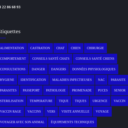
3 22 86 68 93
tiquettes
ALIMENTATION
CASTRATION
CHAT
CHIEN
CHIRURGIE
COMPORTEMENT
CONSEILS SANTÉ CHATS
CONSEILS SANTÉ CHIENS
CONSULTATIONS
DANGER
DANGERS
DONNÉES PHYSIOLOGIQUES
HYGIENE
IDENTIFICATION
MALADIES INFECTIEUSES
NAC
PARASITE
PARASITES
PASSEPORT
PATHOLOGIE
PROMENADE
PUCES
SENIOR
STERILISATION
TEMPERATURE
TIQUE
TIQUES
URGENCE
VACCIN
VACCIN RAGE
VACCINS
VERS
VISITE ANNUELLE
VOYAGE
VOYAGER AVEC SON ANIMAL
ÉQUIPEMENTS TECHNIQUES