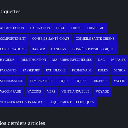
tiquettes
ALIMENTATION
CASTRATION
CHAT
CHIEN
CHIRURGIE
COMPORTEMENT
CONSEILS SANTÉ CHATS
CONSEILS SANTÉ CHIENS
CONSULTATIONS
DANGER
DANGERS
DONNÉES PHYSIOLOGIQUES
HYGIENE
IDENTIFICATION
MALADIES INFECTIEUSES
NAC
PARASITE
PARASITES
PASSEPORT
PATHOLOGIE
PROMENADE
PUCES
SENIOR
STERILISATION
TEMPERATURE
TIQUE
TIQUES
URGENCE
VACCIN
VACCIN RAGE
VACCINS
VERS
VISITE ANNUELLE
VOYAGE
VOYAGER AVEC SON ANIMAL
ÉQUIPEMENTS TECHNIQUES
os derniers articles