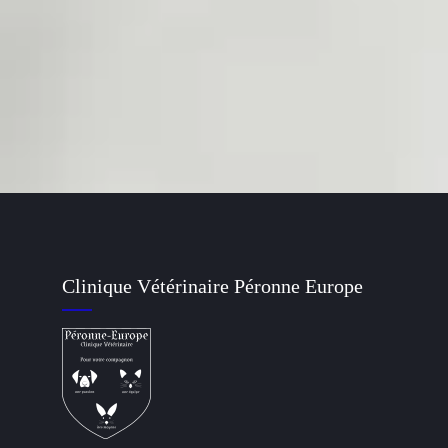
14/11/2021
actualités
Uncategorized
Vacciner votre chat
Une courte vidéo qui rappelle les bonnes raisons de faire vacciner 
CONTINUE READING
Clinique Vétérinaire Péronne Europe