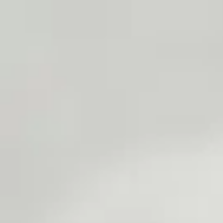
26/02/2023
actualités
Uncategorized
Tiques et puces : préven
Puces et tiques, quelles différences ? Comment les repérer chez mo
CONTINUE READING