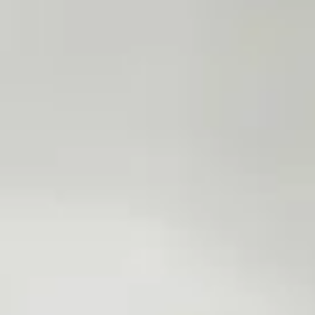
ir et traiter les maladies
n animal ? Et comment lutter contre ces envahisseurs ? Votre clinique vétérinaire vo