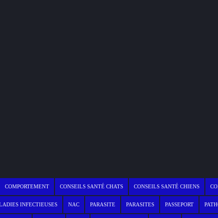
COMPORTEMENT
CONSEILS SANTÉ CHATS
CONSEILS SANTÉ CHIENS
CO
ADIES INFECTIEUSES
NAC
PARASITE
PARASITES
PASSEPORT
PATH